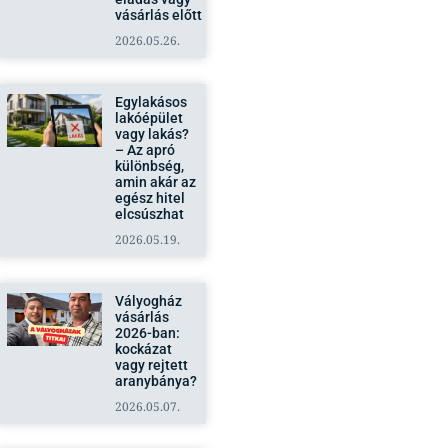
vásárlás előtt
2026.05.26.
Egylakásos
lakóépület
vagy lakás?
– Az apró
különbség,
amin akár az
egész hitel
elcsúszhat
2026.05.19.
Vályogház
vásárlás
2026-ban:
kockázat
vagy rejtett
aranybánya?
2026.05.07.