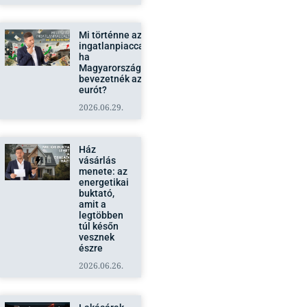
Mi történne az
ingatlanpiaccal,
ha
Magyarországon
bevezetnék az
eurót?
2026.06.29.
Ház
vásárlás
menete: az
energetikai
buktató,
amit a
legtöbben
túl későn
vesznek
észre
2026.06.26.