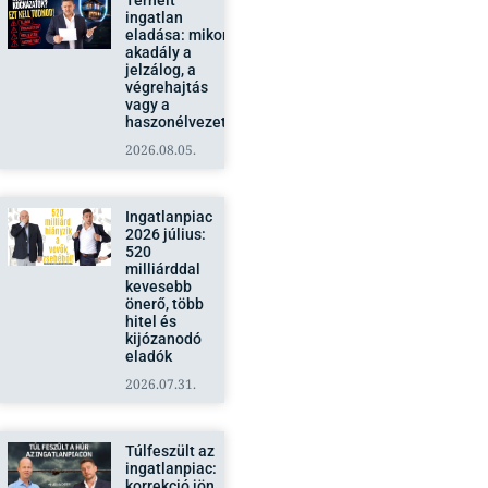
Terhelt
ingatlan
eladása: mikor
akadály a
jelzálog, a
végrehajtás
vagy a
haszonélvezet?
2026.08.05.
Ingatlanpiac
2026 július:
520
milliárddal
kevesebb
önerő, több
hitel és
kijózanodó
eladók
2026.07.31.
Túlfeszült az
ingatlanpiac:
korrekció jön