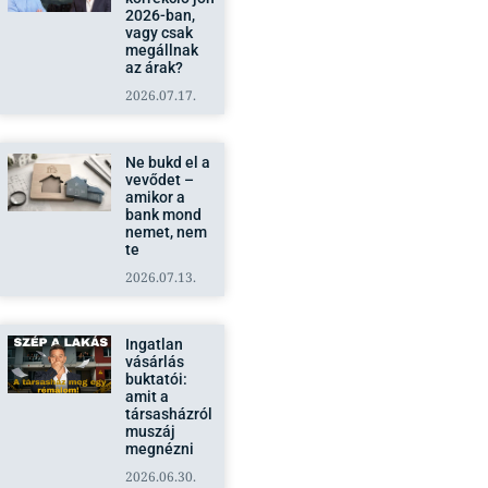
2026-ban,
vagy csak
megállnak
az árak?
2026.07.17.
Ne bukd el a
vevődet –
amikor a
bank mond
nemet, nem
te
2026.07.13.
Ingatlan
vásárlás
buktatói:
amit a
társasházról
muszáj
megnézni
2026.06.30.