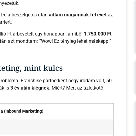
nyezetük.
. De a beszélgetés után
adtam magamnak fél évet
az
riert.
ió Ft árbevételt egy hónapban, amiből
1.750.000 Ft-
 után azt mondtam: “Wow! Ez tényleg lehet másképp.”
eting, mint kulcs
probléma. Franchise partnerként négy irodám volt, 50
ák is
3 év után kiégnek
. Miért? Mert az üzletkötő
a (Inbound Marketing)