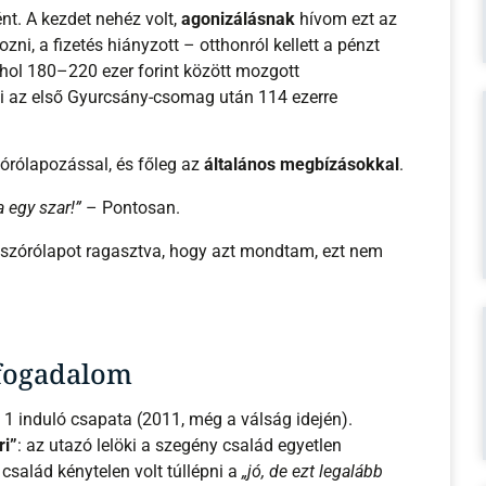
t. A kezdet nehéz volt,
agonizálásnak
hívom ezt az
zni, a fizetés hiányzott – otthonról kellett a pénzt
lahol 180–220 ezer forint között mozgott
mi az első Gyurcsány-csomag után 114 ezerre
zórólapozással, és főleg az
általános megbízásokkal
.
 egy szar!”
– Pontosan.
r szórólapot ragasztva, hogy azt mondtam, ezt nem
 fogadalom
 1 induló csapata (2011, még a válság idején).
ri”
: az utazó lelöki a szegény család egyetlen
család kénytelen volt túllépni a
„jó, de ezt legalább