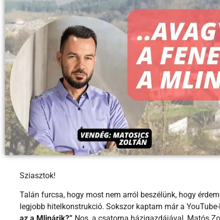
Sziasztok!
Talán furcsa, hogy most nem arról beszélünk, hogy érdemes
legjobb hitelkonstrukció. Sokszor kaptam már a YouTube
az a Mlinárik?”
Nos, a csatorna házigazdájával, Matós Zolt