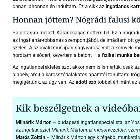
onnan, ahonnan én indultam. Ez a cikk az
ingatlanos karr
Honnan jöttem? Nógrádi falusi k
Salgótarján mellett, Karancsalján nőttem fel. Ez a nógrá
az ingatlanár-robbanás szempontjából, de imádtam ott gy
szélén. A szocializmus ipari nagyvárosa volt a környék, m
hordtam a sódert, kevertem a betont – a
fizikai munka be
Az ingatlanbefektetés szót akkor nem is ismertük, csak a
alapelv, amit a karosszérialakatos apámtól tanultam:
tró
megígértünk, az úgy van. Az
adott szó
többet ért, mint az 
Kik beszélgetnek a videób
Mlinárik Márton
– budapesti ingatlanspecialista, az Yps
az
Ingatlanüzlet Mlinárik Mártonnal műsorvezetője, számo
Matós Zoltán
– Mlinárik Márton egyik régebbi munkatár