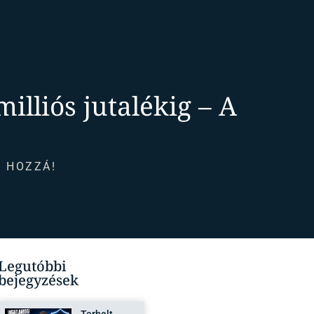
illiós jutalékig – A
 HOZZÁ!
Legutóbbi
bejegyzések