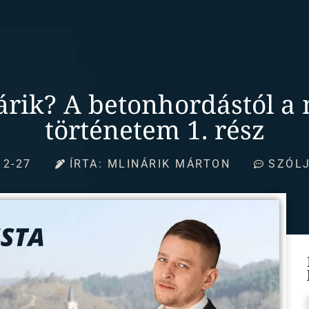
árik? A betonhordástól a m
történetem 1. rész
12-27
ÍRTA:
MLINÁRIK MÁRTON
SZÓLJ