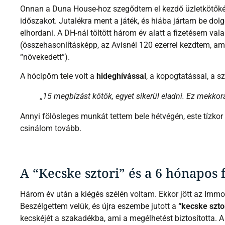
Onnan a Duna House-hoz szegődtem el kezdő üzletkötőkén
időszakot. Jutalékra ment a játék, és hiába jártam be dolgo
elhordani. A DH-nál töltött három év alatt a fizetésem va
(összehasonlításképp, az Avisnél 120 ezerrel kezdtem, a
“növekedett”).
A hócipőm tele volt a
hideghívással
, a kopogtatással, a s
„15 megbízást kötök, egyet sikerül eladni. Ez mekkora
Annyi fölösleges munkát tettem bele hétvégén, este tízko
csinálom tovább.
A “Kecske sztori” és a 6 hónapos
Három év után a kiégés szélén voltam. Ekkor jött az Immo
Beszélgettem velük, és újra eszembe jutott a
“kecske szto
kecskéjét a szakadékba, ami a megélhetést biztosította. A 