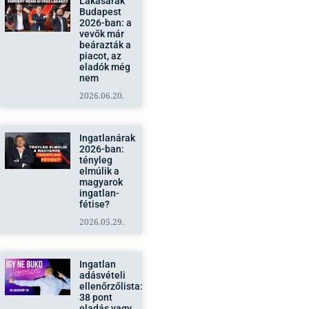
Lakásárak
Budapest
2026-ban: a
vevők már
beárazták a
piacot, az
eladók még
nem
2026.06.20.
Ingatlanárak
2026-ban:
tényleg
elmúlik a
magyarok
ingatlan-
fétise?
2026.05.29.
Ingatlan
adásvételi
ellenőrzőlista:
38 pont
eladás vagy