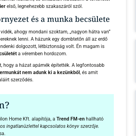
ier
első, legnehezebb szakaszáról szól.
örnyezet és a munka becsülete
di vidék, ahogy mondani szoktam, „nagyon hátra van”
ereknek lenni. A házunk egy dombtetőn áll az erdő
indenki dolgozott, létbiztonság volt. Én magam is
csületét
a véremben hordozom.
zt, hogy a házat apámék építették. A legfontosabb
germunkát nem adunk ki a kezünkből
, és amit
aláírt szerződés.
an?
ilon Home Kft. alapítója, a
Trend FM-en
hallható
s ingatlanüzlettel kapcsolatos könyv szerzője.
sa.