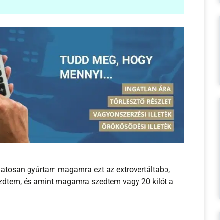
udatosan gyúrtam magamra ezt az extrovertáltabb,
kezdtem, és amint magamra szedtem vagy 20 kilót a