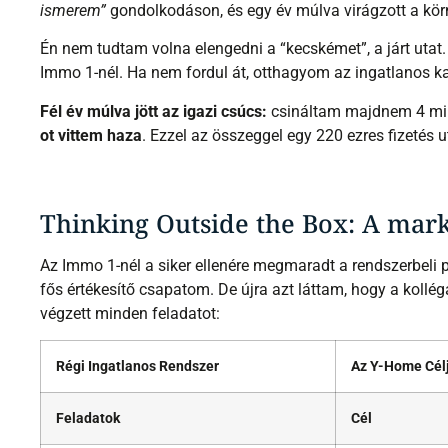
ismerem”
gondolkodáson, és egy év múlva virágzott a kör
Én nem tudtam volna elengedni a “kecskémet”, a járt utat
Immo 1-nél. Ha nem fordul át, otthagyom az ingatlanos kar
Fél év múlva jött az igazi csúcs:
csináltam majdnem 4 mill
ot vittem haza
. Ezzel az összeggel egy 220 ezres fizetés
Thinking Outside the Box: A mark
Az Immo 1-nél a siker ellenére megmaradt a rendszerbeli 
fős értékesítő csapatom. De újra azt láttam, hogy a kollég
végzett minden feladatot:
Régi Ingatlanos Rendszer
Az Y-Home Célj
Feladatok
Cél