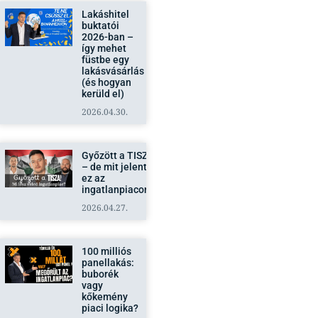
Lakáshitel
buktatói
2026-ban –
így mehet
füstbe egy
lakásvásárlás
(és hogyan
kerüld el)
2026.04.30.
Győzött a TISZA
– de mit jelent
ez az
ingatlanpiacon?
2026.04.27.
100 milliós
panellakás:
buborék
vagy
kőkemény
piaci logika?