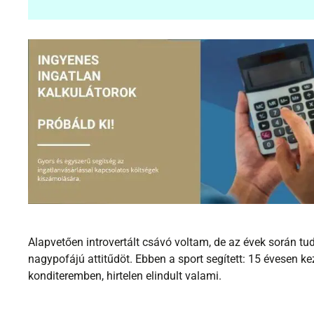
Alapvetően introvertált csávó voltam, de az évek során t
nagypofájú attitűdöt. Ebben a sport segített: 15 évesen 
konditeremben, hirtelen elindult valami.