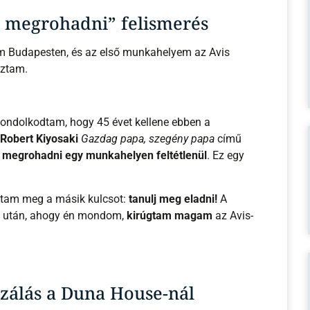
l megrohadni” felismerés
m Budapesten, és az első munkahelyem az Avis
oztam.
ondolkodtam, hogy 45 évet kellene ebben a
Robert Kiyosaki
Gazdag papa, szegény papa
című
 megrohadni egy munkahelyen feltétlenül
. Ez egy
tam meg a másik kulcsot:
tanulj meg eladni!
A
t év után, ahogy én mondom,
kirúgtam magam
az Avis-
izálás a Duna House-nál