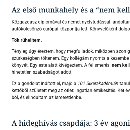
Az első munkahely és a “nem kel
Közgazdász diplomával és német nyelvtudással landolta
autókölcsönző európai központja lett. Könyvelőként dolg
Tök rühelltem.
Tényleg úgy éreztem, hogy megfulladok, miközben azon g
szürkeségben töltenem. Egy kollégám nyomta a kezembe
könyvét. Egy este alatt kivégeztem. A felismerés:
nem kell
hihetetlen szabadságot adott.
Ez a gondolat indított el, majd a
101 Sikerakadémián
tanul
kettőből született meg az ötlet: ingatlan értékesítés. Ké
ból, és elindultam az ismeretlenbe.
A hideghívás csapdája: 3 év agon