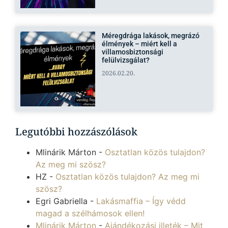
Méregdrága lakások, megrázó
élmények – miért kell a
villamosbiztonsági
felülvizsgálat?
2026.02.20.
Legutóbbi hozzászólások
Mlinárik Márton
-
Osztatlan közös tulajdon?
Az meg mi szösz?
HZ
-
Osztatlan közös tulajdon? Az meg mi
szösz?
Egri Gabriella
-
Lakásmaffia – Így védd
magad a szélhámosok ellen!
Mlinárik Márton
-
Ajándékozási illeték – Mit