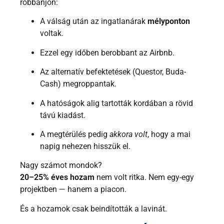
robbanjon:
A válság után az ingatlanárak
mélyponton
voltak.
Ezzel egy időben berobbant az Airbnb.
Az alternatív befektetések (Questor, Buda-
Cash) megroppantak.
A hatóságok alig tartották kordában a rövid
távú kiadást.
A megtérülés pedig
akkora volt
, hogy a mai
napig nehezen hisszük el.
Nagy számot mondok?
20–25% éves hozam
nem volt ritka. Nem egy-egy
projektben — hanem a piacon.
És a hozamok csak beindították a lavinát.