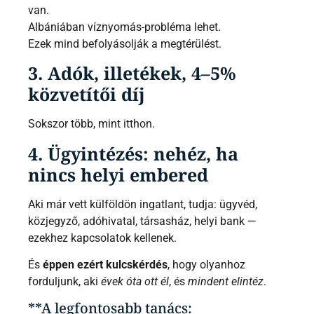
van.
Albániában víznyomás-probléma lehet.
Ezek mind befolyásolják a megtérülést.
3. Adók, illetékek, 4–5%
közvetítői díj
Sokszor több, mint itthon.
4. Ügyintézés: nehéz, ha
nincs helyi embered
Aki már vett külföldön ingatlant, tudja: ügyvéd,
közjegyző, adóhivatal, társasház, helyi bank —
ezekhez kapcsolatok kellenek.
És
éppen ezért kulcskérdés
, hogy olyanhoz
forduljunk, aki
évek óta ott él
, és
mindent elintéz
.
**A legfontosabb tanács: