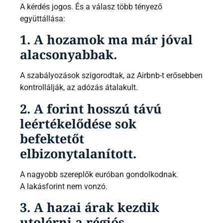
A kérdés jogos. És a válasz több tényező
együttállása:
1. A hozamok ma már jóval
alacsonyabbak.
A szabályozások szigorodtak, az Airbnb-t erősebben
kontrollálják, az adózás átalakult.
2. A forint hosszú távú
leértékelődése sok
befektetőt
elbizonytalanított.
A nagyobb szereplők euróban gondolkodnak.
A lakásforint nem vonzó.
3. A hazai árak kezdik
utolérni a régiós