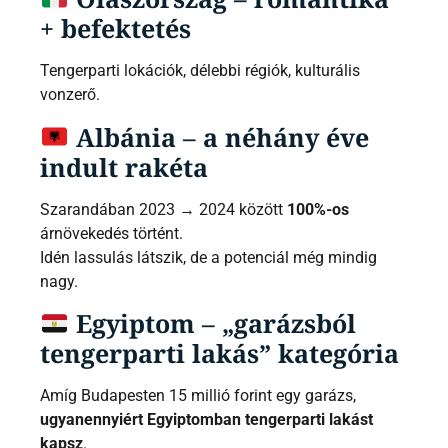
+ befektetés
Tengerparti lokációk, délebbi régiók, kulturális
vonzerő.
Albánia – a néhány éve
indult rakéta
Szarandában 2023 → 2024 között
100%-os
árnövekedés történt.
Idén lassulás látszik, de a potenciál még mindig
nagy.
Egyiptom – „garázsból
tengerparti lakás” kategória
Amíg Budapesten 15 millió forint egy garázs,
ugyanennyiért Egyiptomban tengerparti lakást
kapsz
.