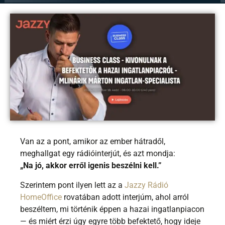
Van az a pont, amikor az ember hátradől,
meghallgat egy rádióinterjút, és azt mondja:
„Na jó, akkor erről igenis beszélni kell.”
Szerintem pont ilyen lett az a
Jazzy Rádió
HomeOffice
rovatában adott interjúm, ahol arról
beszéltem, mi történik éppen a hazai ingatlanpiacon
— és miért érzi úgy egyre több befektető, hogy ideje