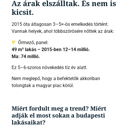
Az árak elszálltak. És nem is
kicsit.
2015 óta átlagosan 3–5×-ös emelkedés történt.
Vannak helyek, ahol többszörösére nőttek az árak:
Őrmező, panel:
49 m² lakás – 2015-ben 12–14 millió.
Ma: 74 millió.
Ez 5–6-szoros növekedés tíz év alatt.
Nem meglepő, hogy a befektetők akkoriban
tolongtak a magyar piac körül.
Miért fordult meg a trend? Miért
adják el most sokan a budapesti
lakásaikat?