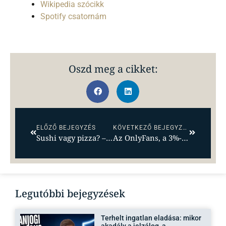
Wikipedia szócikk
Spotify csatornám
Oszd meg a cikket:
ELŐZŐ BEJEGYZÉS
KÖVETKEZŐ BEJEGYZÉS
Sushi vagy pizza? – Hol érdemes külföldön ingatlant venni 2025-ben
Az OnlyFans, a 3%-os hitel és a túlárazott panelek: merre tart az ingatlanpiac 2025-ben?
Legutóbbi bejegyzések
Terhelt ingatlan eladása: mikor
akadály a jelzálog, a