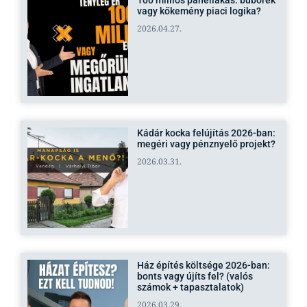
100 milliós panellakás: buborék
vagy kőkemény piaci logika?
2026.04.27.
Kádár kocka felújítás 2026-ban:
megéri vagy pénznyelő projekt?
2026.03.31.
Ház építés költsége 2026-ban:
bonts vagy újíts fel? (valós
számok + tapasztalatok)
2026.03.29.