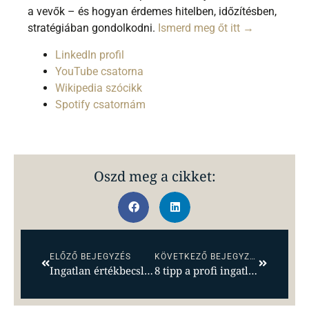
a vevők – és hogyan érdemes hitelben, időzítésben,
stratégiában gondolkodni.
Ismerd meg őt itt →
LinkedIn profil
YouTube csatorna
Wikipedia szócikk
Spotify csatornám
Oszd meg a cikket:
ELŐZŐ BEJEGYZÉS
KÖVETKEZŐ BEJEGYZÉS
Ingatlan értékbecslés – minden, amit tudni akartál
8 tipp a profi ingatlanos kiválasztásához