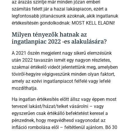
az árazás szintje már minden józan emberi
számítás felett jár a hazai lakáspiacon, ezért a
legfontosabb jótanácsunk azoknak, akik ingatlanuk
értékesítésén gondolkodnak: MOST KELL ELADNI!
Milyen tényezők hatnak az
ingatlanpiac 2022 -es alakulására?
A 2021 őszén megjelent nagy sikerű elemzésünk
után 2022 tavaszán ismét egy nagyon részletes,
szakmai értékelő videót jelentettünk meg, amelyben
töviről-hegyire végigveszünk minden olyan faktort,
amely az ezévi ingatlanpiacot felfelé vagy lefelé
mozdíthatja.
Ha ingatlan értékesítés előtt állsz vagy éppen most
tervezel lakást/házat/telket vásárolni – vagy
egyszerűen csak értékálló befektetést keresel a
pénzednek, hogy megvédhesd vagyonodat az
infláció rombolása elől – feltétlenül ajánlom. Bő 30