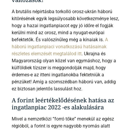
A brutális népirtásba torkolló orosz-ukrán háború
kitörésének egyik legsúlyosabb következménye lesz,
hogy a hazai ingatlanpiacot egy jó időre el fogják
kerülni mind az orosz, mind a nyugat-európai
befektetők. És valószínűleg még a kínaiak is.
A
háború ingatlanpiaci vonatkozású hatásainak
részletes elemzését megtalálod itt
. Ukrajna és
Magyarország olyan közel van egymáshoz, hogy a
külföldiek tízszer is meggondolják majd, hogy
érdemes-e az itteni ingatlanokba fektetniük a
pénzüket! Amíg a szomszédban háború van, addig
ez biztosan jelentős lassulást hoz.
A forint leértékelődésének hatása az
ingatlanpiac 2022 -es alakulására
Mivel a nemzetközi “forró tőke” menekül az egész
régióból, a forint is egyre nagyobb nyomás alatt