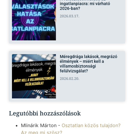
ingatlanpiacra: mi várható
2026-ban?
2026.03.17.
Méregdrága lakások, megrázó
élmények – miért kell a
villamosbiztonsági
felülvizsgálat?
2026.02.20.
Legutóbbi hozzászólások
Mlinárik Márton
-
Osztatlan közös tulajdon?
Az meg mi szösz?