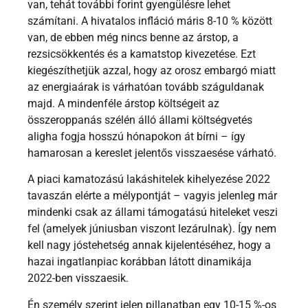
van, tehát további forint gyengülésre lehet
számítani. A hivatalos infláció máris 8-10 % között
van, de ebben még nincs benne az árstop, a
rezsicsökkentés és a kamatstop kivezetése. Ezt
kiegészíthetjük azzal, hogy az orosz embargó miatt
az energiaárak is várhatóan tovább száguldanak
majd. A mindenféle árstop költségeit az
összeroppanás szélén álló állami költségvetés
aligha fogja hosszú hónapokon át bírni – így
hamarosan a kereslet jelentős visszaesése várható.
A piaci kamatozású lakáshitelek kihelyezése 2022
tavaszán elérte a mélypontját – vagyis jelenleg már
mindenki csak az állami támogatású hiteleket veszi
fel (amelyek júniusban viszont lezárulnak). Így nem
kell nagy jóstehetség annak kijelentéséhez, hogy a
hazai ingatlanpiac korábban látott dinamikája
2022-ben visszaesik.
Én személy szerint jelen pillanatban egy 10-15 %-os