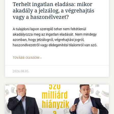
Terhelt ingatlan eladása: mikor
akadály a jelzálog, a végrehajtás
vagy a haszonélvezet?
A tulajdoni lapon szereplő teher nem feltétlenül
akadályozza meg az ingatlan eladását. Nem mindegy
azonban, hogy jelzálogról, végrehajtási jogról,
haszonélvezetről vagy elidegenítési tilalomról van szó.
TOVÁBB OLVASOM »
2026.08.05.