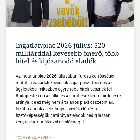
Ingatlanpiac 2026 július: 520
milliárddal kevesebb önerő, több
hitel és kijózanodó eladók
Az ingatlanpiac 2026 júliusában furcsa kettősséget
mutat: a vásárlók kevesebb saját pénzt tesznek az
ügyletekbe, miközben egyre több hitelt vesznek fel.
Budapesten nő az alku és az árat csökkentő hirdetések
aránya, de ez még nem általános piaci összeomlás.
Inkább annak a jele, hogy a vevők elérték a
fizetőképességük határát, az eladók pedig lassan
kénytelenek találkozni a valósággal.
TOVÁBB OLVASOM »