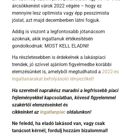
árcsökkenést várok 2022 végére – hogy ez
mennyire lesz optimista vagy épp pesszimista
jóslat, azt majd decemberben látni fogjuk.
Addig is viszont a legfontosabb jótanácsom
azoknak, akik ingatlanuk értékesítésén
gondolkodnak: MOST KELL ELADNI!
Ha részletesebben is érdekelnek a lakáspiaci
trendek, jó szívvel ajánlom figyelmedbe korábbi
elemzésünket is, amelyből megtudhatod a
2022-es
ingatlanárakat befolyásoló tényezőket
!
Ha szeretnél naprakész maradni a legfrissebb piaci
fejleményekkel kapcsolatban, kövesd figyelemmel
szakértői elemzéseinket és
cikkeinket az
ingatlanpiac
oldalunkon!
Ne feledd, ha eladó lakásod van, vagy csak
tanácsot kérnél, fordulj hozzám bizalommal!