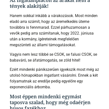
Az ingatlanpiacon az árakat nem a
tények alakítják!
Hanem sokkal inkább a várakozások. Most minden
eladó arra számít, hogy az áremelkedés üteme
továbbra is fennmarad. Ezzel párhuzamosan a
vevők pedig arra számítanak, hogy 2022. júniusa
után a kormány, ígéreteinek megfelelően
megszünteti az állami támogatásokat.
Vagyis nem lesz többé se CSOK, se falusi CSOK, se
babaváró, se áfatámogatás, se zöld hitel!
Ezért mindenki pánikszerűen igyekszik most még az
utolsó hónapokban ingatlant vásárolni. Ennek a két
folyamatnak az eredője pedig egyelőre egy
exponenciális árbomba.
Most éppen mindenki egymást
taposva szalad, hogy még odaérjen
húsos fazékhoz.