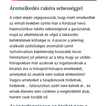
Áremelkedés rakéta sebességgel
A videó elején végigvesszük, hogy miért emelkedtek
az elmúlt években szinte már a Kindzsal nevű
hiperszónikus rakéta sebességével a garázsárak,
majd az albérletárak és végül a lakáscélú
befektetések költségei is. A piacon a jelenleg
uralkodó szélsőséges anomáliát (amit
nyilvánvalóan képtelenség hosszabb távon
fenntartani) jól jellemzi az a tény, hogy az utóbbi
hónapokban már azoknak az ingatlanoknak a
kínálati ára is hónapról-hónapra emelkedett,
amelyeket az eladóik nem tudtak értékesíteni!
Vagyis amelyeket a tulajdonosok hirdetnek,
hirdetnek … túlárazottan, ezért nem kelnek el… és
ennek ellenére sem csökken a meghirdetett áruk,
hanem csak tovább nő.