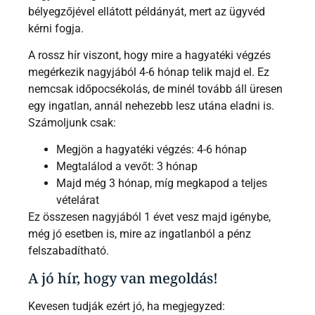
bélyegzőjével ellátott példányát, mert az ügyvéd
kérni fogja.
A rossz hír viszont, hogy mire a hagyatéki végzés
megérkezik nagyjából 4-6 hónap telik majd el. Ez
nemcsak időpocsékolás, de minél tovább áll üresen
egy ingatlan, annál nehezebb lesz utána eladni is.
Számoljunk csak:
Megjön a hagyatéki végzés: 4-6 hónap
Megtalálod a vevőt: 3 hónap
Majd még 3 hónap, míg megkapod a teljes
vételárat
Ez összesen nagyjából 1 évet vesz majd igénybe,
még jó esetben is, mire az ingatlanból a pénz
felszabadítható.
A jó hír, hogy van megoldás!
Kevesen tudják ezért jó, ha megjegyzed: