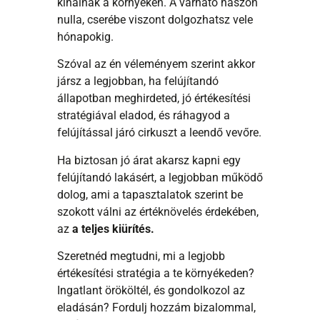
kínálnak a környéken. A várható haszon
nulla, cserébe viszont dolgozhatsz vele
hónapokig.
Szóval az én véleményem szerint akkor
jársz a legjobban, ha felújítandó
állapotban meghirdeted, jó értékesítési
stratégiával eladod, és ráhagyod a
felújítással járó cirkuszt a leendő vevőre.
Ha biztosan jó árat akarsz kapni egy
felújítandó lakásért, a legjobban működő
dolog, ami a tapasztalatok szerint be
szokott válni az értéknövelés érdekében,
az
a teljes kiürítés.
Szeretnéd megtudni, mi a legjobb
értékesítési stratégia a te környékeden?
Ingatlant örököltél, és gondolkozol az
eladásán? Fordulj hozzám bizalommal,