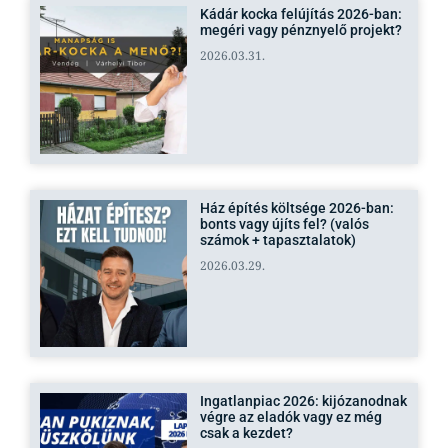
Kádár kocka felújítás 2026-ban:
megéri vagy pénznyelő projekt?
2026.03.31.
Ház építés költsége 2026-ban:
bonts vagy újíts fel? (valós
számok + tapasztalatok)
2026.03.29.
Ingatlanpiac 2026: kijózanodnak
végre az eladók vagy ez még
csak a kezdet?