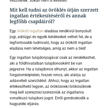
veszítenek. Sokan nem is keveset!
Mit kell tudni az öröklés útján szerzett
ingatlan értékesítéséről és annak
legfőbb csapdáiról?
Egy
örökölt ingatlan
eladása rendkívül bonyolult
jogi, adóügyi és egyéb kérdéseket vethet fel, de a
legfontosabb tudnivaló, hogy az örökölt ingatlan
eladása nem lehetséges, amíg az nem a tiéd!
Egy ingatlan tulajdonjogával csak az rendelkezhet,
aki a földhivatalban tulajdonosként be van
jegyezve. Ha a tulajdonos elhunyt, akkor az ingatlan
forgalomképtelen, hiszen nincs, aki aláírja az
adásvételi szerződést. Ahhoz, hogy az ingatlan
értékesíthető legyen, az örökösnek/örökösöknek
meg kell szereznie/szerezniük az ingatlanra
vonatkozó tulajdoni jogot. Erről gondoskodik a
hagyatéki eljárás.