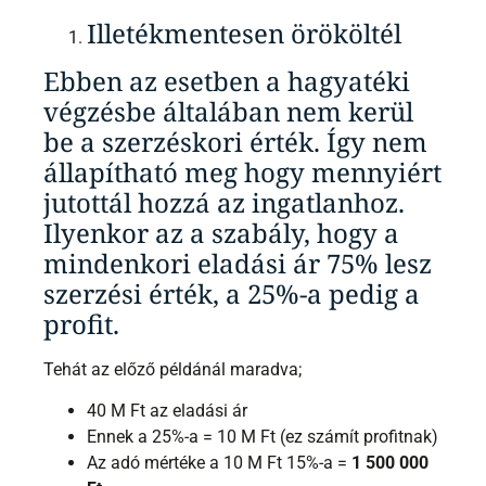
Illetékmentesen örököltél
Ebben az esetben a hagyatéki
végzésbe általában nem kerül
be a szerzéskori érték. Így nem
állapítható meg hogy mennyiért
jutottál hozzá az ingatlanhoz.
Ilyenkor az a szabály, hogy a
mindenkori eladási ár 75% lesz
szerzési érték, a 25%-a pedig a
profit.
Tehát az előző példánál maradva;
40 M Ft az eladási ár
Ennek a 25%-a = 10 M Ft (ez számít profitnak)
Az adó mértéke a 10 M Ft 15%-a =
1 500 000