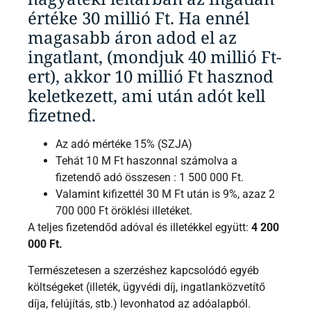
értéke 30 millió Ft. Ha ennél
magasabb áron adod el az
ingatlant, (mondjuk 40 millió Ft-
ert), akkor 10 millió Ft hasznod
keletkezett, ami után adót kell
fizetned.
Az adó mértéke 15% (SZJA)
Tehát 10 M Ft haszonnal számolva a
fizetendő adó összesen : 1 500 000 Ft.
Valamint kifizettél 30 M Ft után is 9%, azaz 2
700 000 Ft öröklési illetéket.
A teljes fizetendőd adóval és illetékkel együtt:
4 200
000 Ft.
Természetesen a szerzéshez kapcsolódó egyéb
költségeket (illeték, ügyvédi díj, ingatlanközvetítő
díja, felújítás, stb.) levonhatod az adóalapból.