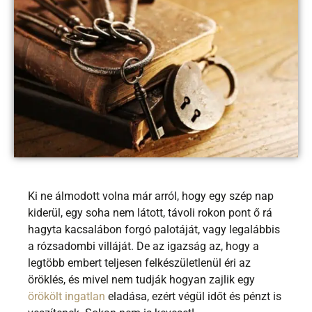
Ki ne álmodott volna már arról, hogy egy szép nap
kiderül, egy soha nem látott, távoli rokon pont ő rá
hagyta kacsalábon forgó palotáját, vagy legalábbis
a rózsadombi villáját. De az igazság az, hogy a
legtöbb embert teljesen felkészületlenül éri az
öröklés, és mivel nem tudják hogyan zajlik egy
örökölt ingatlan
eladása, ezért végül időt és pénzt is