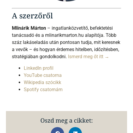
A szerzőről
Mlinárik Márton
– ingatlanközvetítő, befektetési
tanácsadó és a mlinarikmarton.hu alapítója. Több
száz lakáseladás után pontosan tudja, mit keresnek
a vevők – és hogyan érdemes hitelben, időzítésben,
stratégiában gondolkodni.
Ismerd meg őt itt →
LinkedIn profil
YouTube csatorna
Wikipedia szócikk
Spotify csatornám
Oszd meg a cikket: