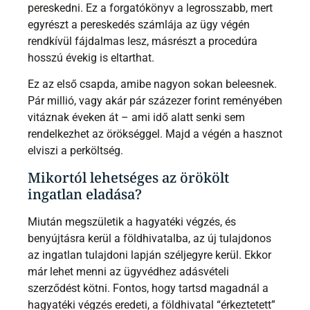
pereskedni. Ez a forgatókönyv a legrosszabb, mert
egyrészt a pereskedés számlája az ügy végén
rendkívül fájdalmas lesz, másrészt a procedúra
hosszú évekig is eltarthat.
Ez az első csapda, amibe nagyon sokan beleesnek.
Pár millió, vagy akár pár százezer forint reményében
vitáznak éveken át – ami idő alatt senki sem
rendelkezhet az örökséggel. Majd a végén a hasznot
elviszi a perköltség.
Mikortól lehetséges az örökölt
ingatlan eladása?
Miután megszületik a hagyatéki végzés, és
benyújtásra kerül a földhivatalba, az új tulajdonos
az ingatlan tulajdoni lapján széljegyre kerül. Ekkor
már lehet menni az ügyvédhez adásvételi
szerződést kötni. Fontos, hogy tartsd magadnál a
hagyatéki végzés eredeti, a földhivatal “érkeztetett”