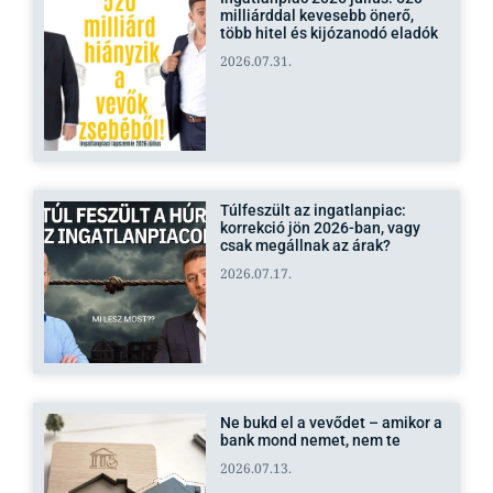
milliárddal kevesebb önerő,
több hitel és kijózanodó eladók
2026.07.31.
Túlfeszült az ingatlanpiac:
korrekció jön 2026-ban, vagy
csak megállnak az árak?
2026.07.17.
Ne bukd el a vevődet – amikor a
bank mond nemet, nem te
2026.07.13.