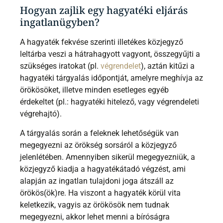
Hogyan zajlik egy hagyatéki eljárás
ingatlanügyben?
A hagyaték fekvése szerinti illetékes közjegyző
leltárba veszi a hátrahagyott vagyont, összegyűjti a
szükséges iratokat (pl.
végrendelet
), aztán kitűzi a
hagyatéki tárgyalás időpontját, amelyre meghívja az
örökösöket, illetve minden esetleges egyéb
érdekeltet (pl.: hagyatéki hitelező, vagy végrendeleti
végrehajtó).
A tárgyalás során a feleknek lehetőségük van
megegyezni az örökség sorsáról a közjegyző
jelenlétében. Amennyiben sikerül megegyezniük, a
közjegyző kiadja a hagyatékátadó végzést, ami
alapján az ingatlan tulajdoni joga átszáll az
örökös(ök)re. Ha viszont a hagyaték körül vita
keletkezik, vagyis az örökösök nem tudnak
megegyezni, akkor lehet menni a bíróságra