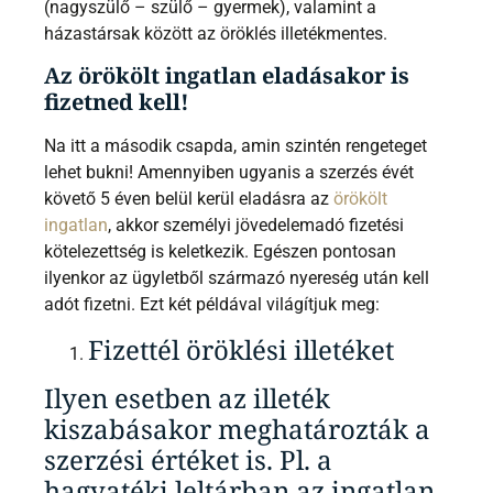
(nagyszülő – szülő – gyermek), valamint a
házastársak között az öröklés illetékmentes.
Az örökölt ingatlan eladásakor is
fizetned kell!
Na itt a második csapda, amin szintén rengeteget
lehet bukni! Amennyiben ugyanis a szerzés évét
követő 5 éven belül kerül eladásra az
örökölt
ingatlan
, akkor személyi jövedelemadó fizetési
kötelezettség is keletkezik. Egészen pontosan
ilyenkor az ügyletből származó nyereség után kell
adót fizetni. Ezt két példával világítjuk meg:
Fizettél öröklési illetéket
Ilyen esetben az illeték
kiszabásakor meghatározták a
szerzési értéket is. Pl. a
hagyatéki leltárban az ingatlan