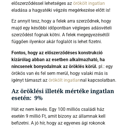
előszerződéssel lehetséges az
örökölt ingatlan
eladása a hagyatéki végzés megérkezése előtt is!
Ez annyit tesz, hogy a felek arra szerződnek, hogy
majd egy későbbi időpontban végleges adásvételi
szerződést fognak kötni. A felek megegyezésétől
függően ilyenkor akár foglalót is lehet fizetni.
Fontos, hogy az előszerződéses konstrukció
kizárólag abban az esetben alkalmazható, ha
nincsenek bonyodalmak az öröklés körül.
pl.: egy
örökös van és fel sem merül, hogy valaki más is
igényt támaszt az
örökölt ingatlan
nal kapcsolatban.
Az öröklési illeték mértéke ingatlan
esetén: 9%
Hát ez nem kevés. Egy 100 milliós családi ház
esetén 9 millió Ft, amit bizony az államnak kell
befizetni. A jó hír, hogy az egyenes ági rokonok