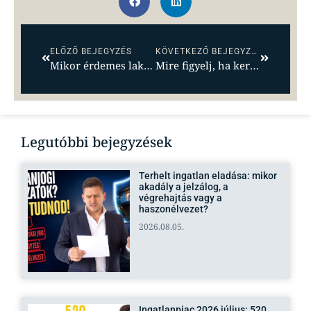
ELŐZŐ BEJEGYZÉS
KÖVETKEZŐ BEJEGYZÉS
Mikor érdemes lakást venni? Lehet, hogy máris késő?
Mire figyelj, ha kertes házra cserélnéd a lakásodat?!
Legutóbbi bejegyzések
Terhelt ingatlan eladása: mikor
akadály a jelzálog, a
végrehajtás vagy a
haszonélvezet?
2026.08.05.
Ingatlanpiac 2026 július: 520