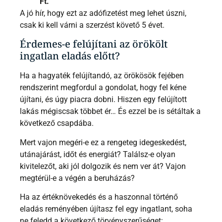
Ft.
A jó hír, hogy ezt az adófizetést meg lehet úszni,
csak ki kell várni a szerzést követő 5 évet.
Érdemes-e felújítani az örökölt
ingatlan eladás előtt?
Ha a hagyaték felújítandó, az örökösök fejében
rendszerint megfordul a gondolat, hogy fel kéne
újítani, és úgy piacra dobni. Hiszen egy felújított
lakás mégiscsak többet ér… És ezzel be is sétáltak a
következő csapdába.
Mert vajon megéri-e ez a rengeteg idegeskedést,
utánajárást, időt és energiát? Találsz-e olyan
kivitelezőt, aki jól dolgozik és nem ver át? Vajon
megtérül-e a végén a beruházás?
Ha az értéknövekedés és a haszonnal történő
eladás reményében újítasz fel egy ingatlant, soha
ne feledd a következő törvényszerűséget: